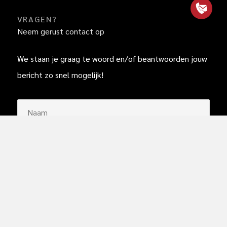
VRAGEN?
Neem gerust contact op
We staan je graag te woord en/of beantwoorden jouw
bericht zo snel mogelijk!
Naam
(Vereist)
E-
mailadres
(Vereist)
Telefoonnummer
(Vereist)
Bericht