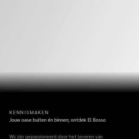
KENNISMAKEN
Jouw oase buiten én binnen; ontdek El Bosso
Wij zijn gepassioneerd door het leveren van