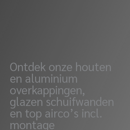
Ontdek onze houten
en aluminium
overkappingen,
glazen schuifwanden
en top airco’s incl.
montage